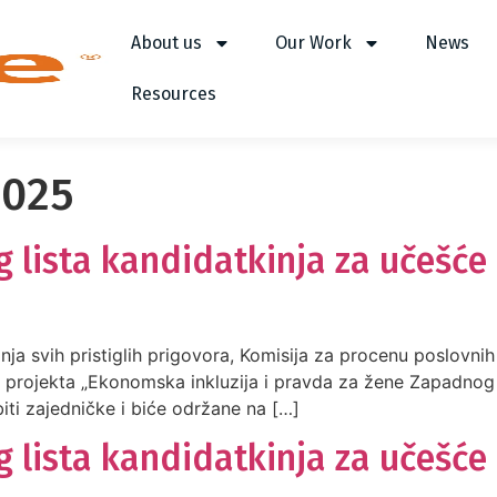
About us
Our Work
News
Resources
2025
 lista kandidatkinja za učešće
a svih pristiglih prigovora, Komisija za procenu poslovnih 
 projekta „Ekonomska inkluzija i pravda za žene Zapadnog
ti zajedničke i biće održane na […]
g lista kandidatkinja za učešć