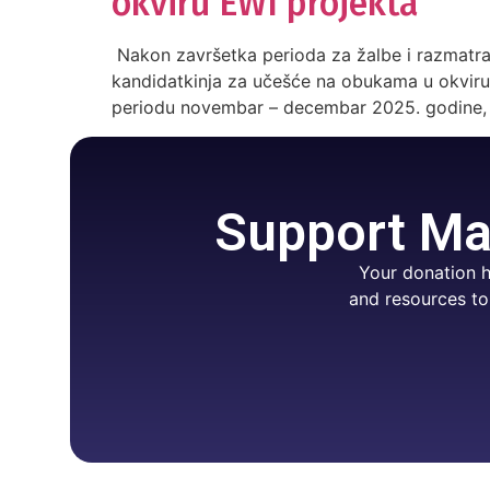
okviru EWI projekta
Nakon završetka perioda za žalbe i razmatranja
kandidatkinja za učešće na obukama u okviru 
periodu novembar – decembar 2025. godine, na
Support Mar
Your donation h
and resources to