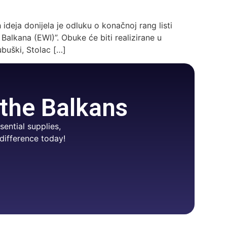
ideja donijela je odluku o konačnoj rang listi
lkana (EWI)”. Obuke će biti realizirane u
buški, Stolac […]
 the Balkans
ential supplies,
difference today!