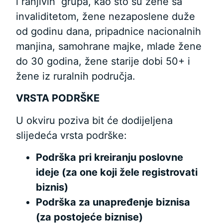
i ranjivih grupa, kao što su žene sa
invaliditetom, žene nezaposlene duže
od godinu dana, pripadnice nacionalnih
manjina, samohrane majke, mlade žene
do 30 godina, žene starije dobi 50+ i
žene iz ruralnih područja.
VRSTA PODRŠKE
U okviru poziva bit će dodijeljena
slijedeća vrsta podrške:
Podrška pri kreiranju poslovne
ideje (za one koji žele registrovati
biznis)
Podrška za unapređenje biznisa
(za postojeće biznise)