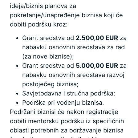
ideja/biznis planova za
pokretanje/unapređenje biznisa koji će
dobiti podršku kroz:
Grant sredstva od
2.500,00 EUR
za
nabavku osnovnih sredstava za rad
(za nove biznise);
Grant sredstva od
5.000,00 EUR
za
nabavku osnovnih sredstava razvoj
postojećeg biznisa;
Savjetodavna i stručna podrška;
Podrška pri vođenju biznisa.
Podržani biznisi će nakon registracije
dobiti mentorsku podršku iz specifičnih
oblasti potrebnih za održavanje biznisa