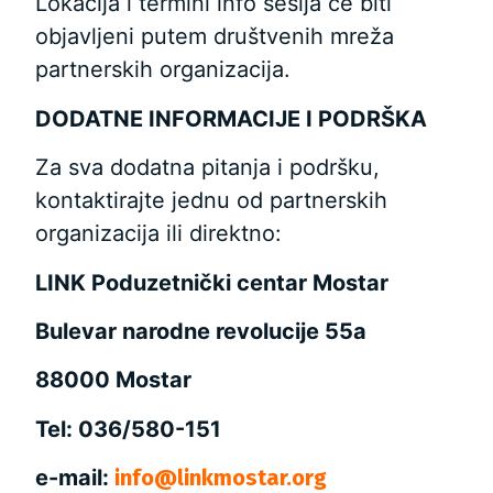
Lokacija i termini info sesija će biti
objavljeni putem društvenih mreža
partnerskih organizacija.
DODATNE INFORMACIJE I PODRŠKA
Za sva dodatna pitanja i podršku,
kontaktirajte jednu od partnerskih
organizacija ili direktno:
LINK Poduzetnički centar Mostar
Bulevar narodne revolucije 55a
88000 Mostar
Tel: 036/580-151
e-mail:
info@linkmostar.org