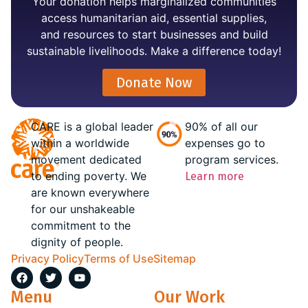
Your donation helps marginalized communities
access humanitarian aid, essential supplies,
and resources to start businesses and build
sustainable livelihoods. Make a difference today!
Donate Now
CARE is a global leader
90% of all our
within a worldwide
expenses go to
movement dedicated
program services.
to ending poverty. We
Learn more
are known everywhere
for our unshakeable
commitment to the
dignity of people.
Privacy Policy
Terms of Use
Sitemap
Menu
Our Work