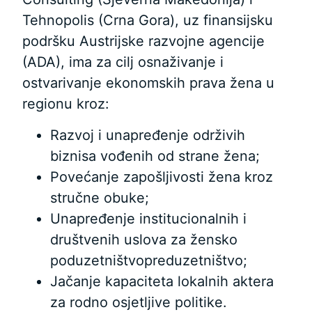
Tehnopolis (Crna Gora), uz finansijsku
podršku Austrijske razvojne agencije
(ADA), ima za cilj osnaživanje i
ostvarivanje ekonomskih prava žena u
regionu kroz:
Razvoj i unapređenje održivih
biznisa vođenih od strane žena;
Povećanje zapošljivosti žena kroz
stručne obuke;
Unapređenje institucionalnih i
društvenih uslova za žensko
poduzetništvopreduzetništvo;
Jačanje kapaciteta lokalnih aktera
za rodno osjetljive politike.