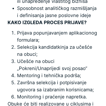
ili unapređenje vlastitog biznisa
Sposobnost analitičkog razmišljanja
i definisanja jasne poslovne ideje
KAKO IZGLEDA PROCES PRIJAVE?
Prijava popunjavanjem aplikacionog
formulara;
Selekcija kandidatkinja za učešće
na obuci;
Učešće na obuci
„Pokreni/Unaprijedi svoj posao“
Mentoring i tehnička podrša;
Završna selekcija i potpisivanje
ugovora sa izabranim korisnicama;
Monitoring i praćenje napretka.
Obuke će biti realizovane u ciklusima i