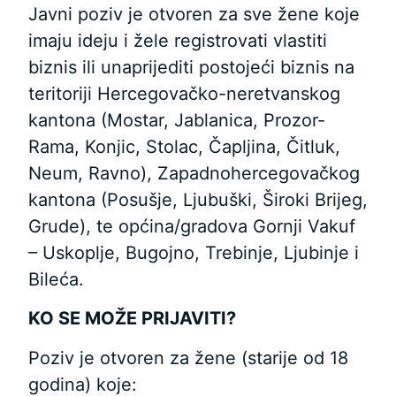
Javni poziv je otvoren za sve žene koje
imaju ideju i žele registrovati vlastiti
biznis ili unaprijediti postojeći biznis na
teritoriji Hercegovačko-neretvanskog
kantona (Mostar, Jablanica, Prozor-
Rama, Konjic, Stolac, Čapljina, Čitluk,
Neum, Ravno), Zapadnohercegovačkog
kantona (Posušje, Ljubuški, Široki Brijeg,
Grude), te općina/gradova Gornji Vakuf
– Uskoplje, Bugojno, Trebinje, Ljubinje i
Bileća.
KO SE MOŽE PRIJAVITI?
Poziv je otvoren za žene (starije od 18
godina) koje: