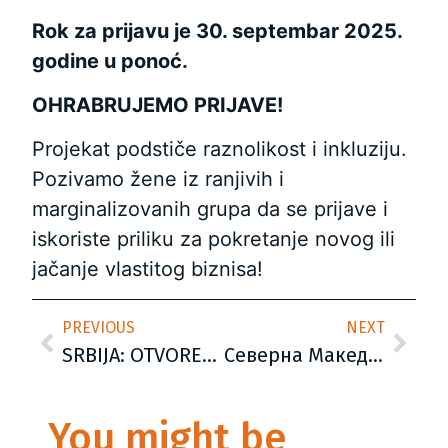
Rok za prijavu je 30. septembar 2025.
godine u ponoć.
OHRABRUJEMO PRIJAVE!
Projekat podstiče raznolikost i inkluziju.
Pozivamo žene iz ranjivih i
marginalizovanih grupa da se prijave i
iskoriste priliku za pokretanje novog ili
jačanje vlastitog biznisa!
PREVIOUS
NEXT
SRBIJA: OTVOREN POZIV ZA UČEŠĆE U PROGRAMU PODRŠKE ŽENSKOM PREDUZETNIŠTVU
Северна Македонија: ОТВОРЕН ПОВИК ЗА УЧЕСТВО ВО ПРОГРАМА ЗА ПОДДРШКА НА ЖЕНСКОТО ПРЕТПРИЕМНИШТВО
You might be